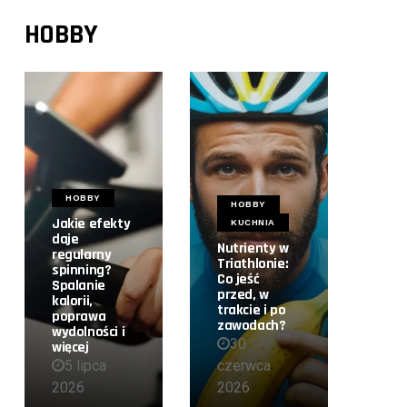
HOBBY
HOBBY
HOBBY
Jakie efekty
KUCHNIA
daje
Nutrienty w
regularny
Triathlonie:
spinning?
Co jeść
Spalanie
przed, w
kalorii,
trakcie i po
poprawa
zawodach?
wydolności i
30
więcej
5 lipca
czerwca
2026
2026