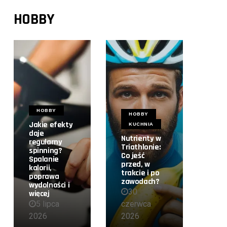
HOBBY
HOBBY
HOBBY
Jakie efekty
KUCHNIA
daje
Nutrienty w
regularny
Triathlonie:
spinning?
Co jeść
Spalanie
przed, w
kalorii,
trakcie i po
poprawa
zawodach?
wydolności i
30
więcej
5 lipca
czerwca
2026
2026