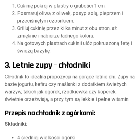
Cukinię pokrój w plastry o grubości 1 cm.
Posmaruj oliwą z oliwek, posyp solą, pieprzem i
przeciśniętym czosnkiem.
Grilluj cukinię przez kilka minut z obu stron, aż
zmięknie i nabierze ładnego koloru.
Na gotowych plastrach cukinii ułóż pokruszoną fetę i
świeżą bazylię.
3. Letnie zupy – chłodniki
Chłodnik to idealna propozycja na gorące letnie dni. Zupy na
bazie jogurtu, kefiru czy maślanki z dodatkiem świeżych
warzyw, takich jak ogórek, rzodkiewka czy koperek,
świetnie orzeźwiają, a przy tym są lekkie i pełne witamin.
Przepis na chłodnik z ogórkami:
Składniki:
4 średniej wielkości ogórki