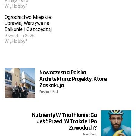
9 maja 2026
W „Hobby"
Ogrodnictwo Miejskie:
Uprawiaj Warzywa na
Balkonie i Oszczędzaj
9 kwietnia 2026
W „Hobby"
Nowoczesna Polska
Architektura: Projekty, Które
Zaskakują
Previous Post
Nutrienty W Triathlonie: Co
Jeść Przed, W Trakcie I Po
Zawodach?
Next Post