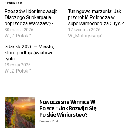
Powiązane
Rzeszów lider innowacji:
Tuningowe marzenia: Jak
Dlaczego Subkarpatia
przerobić Poloneza w
poprzedza Warszawę?
supersamochód za 5 tys.?
30 marca 2026
17 kwietnia 2026
W „Z Polski"
W „Motoryzacja"
Gdańsk 2026 – Miasto,
które podbija światowe
rynki
19 maja 2026
W „Z Polski"
Nowoczesne Winnice W
Polsce – Jak Rozwija Się
Polskie Winiarstwo?
Previous Post