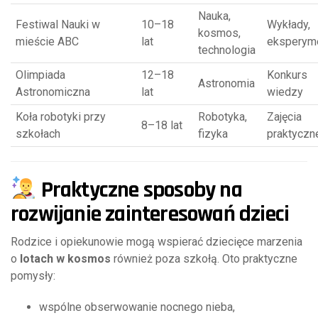
Nauka,
Festiwal Nauki w
10–18
Wykłady,
kosmos,
mieście ABC
lat
eksperym
technologia
Olimpiada
12–18
Konkurs
Astronomia
Astronomiczna
lat
wiedzy
Koła robotyki przy
Robotyka,
Zajęcia
8–18 lat
szkołach
fizyka
praktyczn
Praktyczne sposoby na
rozwijanie zainteresowań dzieci
Rodzice i opiekunowie mogą wspierać dziecięce marzenia
o
lotach w kosmos
również poza szkołą. Oto praktyczne
pomysły:
wspólne obserwowanie nocnego nieba,