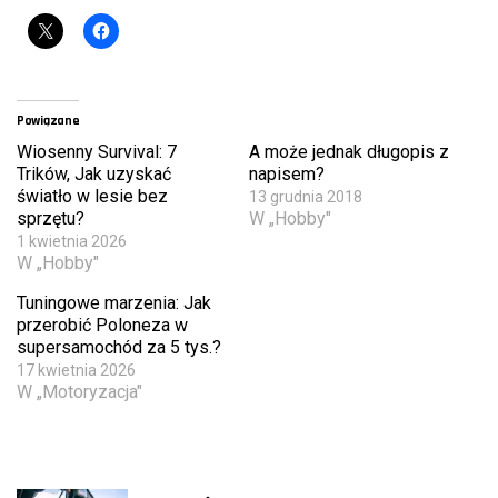
Powiązane
Wiosenny Survival: 7
A może jednak długopis z
Trików, Jak uzyskać
napisem?
światło w lesie bez
13 grudnia 2018
sprzętu?
W „Hobby"
1 kwietnia 2026
W „Hobby"
Tuningowe marzenia: Jak
przerobić Poloneza w
supersamochód za 5 tys.?
17 kwietnia 2026
W „Motoryzacja"