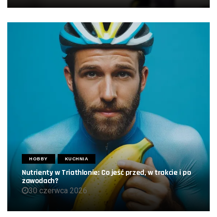
HOBBY
KUCHNIA
Nutrienty w Triathlonie: Co jeść przed, w trakcie i po
zawodach?
30 czerwca 2026