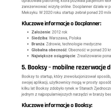
opracowała platformę, która pozwala pacjentom łat
zarezerwować wizytę online. Docplanner działa w pon
Meksyku. W 2020 roku startup zebrał ponad 20 mili
Kluczowe informacje o Docplanner:
Założenie
: 2012 rok
Siedziba
: Warszawa, Polska
Branża
: Zdrowie, technologie medyczne
Globalna obecność
: Obecność w ponad 20 kr
Największe osiągnięcie
: Zrealizowanie pon
5.
Booksy – mobilne rezerwacje d
Booksy to startup, który zrewolucjonizował sposób,
swojej aplikacji, użytkownicy mogą w prosty sposó
kilku lat Booksy zdobyło rynek w Stanach Zjednoczony
jednym z najpopularniejszych narzędzi w branży bea
Kluczowe informacje o Booksy: