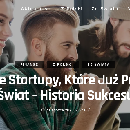
Aktualności
Z Polski
Ze Świata
FINANSE
Z POLSKI
ZE ŚWIATA
ie Startupy, Które Już P
Świat – Historia Sukces
2 Czerwca 2026
0