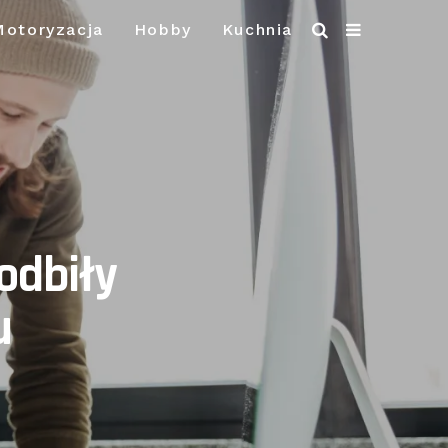
Motoryzacja
Hobby
Kuchnia
odbiły
u