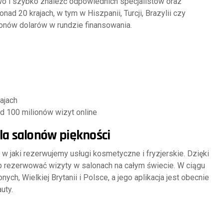
wo i szybko znaleźć odpowiednich specjalistów oraz
ad 20 krajach, w tym w Hiszpanii, Turcji, Brazylii czy
onów dolarów w rundzie finansowania.
ajach
ad 100 milionów wizyt online
la salonów piękności
 w jaki rezerwujemy usługi kosmetyczne i fryzjerskie. Dzięki
b rezerwować wizyty w salonach na całym świecie. W ciągu
ch, Wielkiej Brytanii i Polsce, a jego aplikacja jest obecnie
uty.