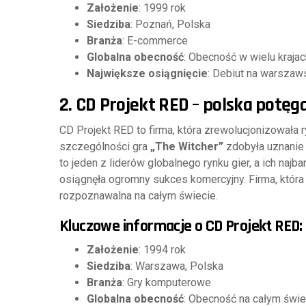
Założenie
: 1999 rok
Siedziba
: Poznań, Polska
Branża
: E-commerce
Globalna obecność
: Obecność w wielu kraj
Największe osiągnięcie
: Debiut na warszaws
2.
CD Projekt RED – polska potę
CD Projekt RED to firma, która zrewolucjonizowała
szczególności gra
„The Witcher”
zdobyła uznanie 
to jeden z liderów globalnego rynku gier, a ich najb
osiągnęła ogromny sukces komercyjny. Firma, która 
rozpoznawalna na całym świecie.
Kluczowe informacje o CD Projekt RED:
Założenie
: 1994 rok
Siedziba
: Warszawa, Polska
Branża
: Gry komputerowe
Globalna obecność
: Obecność na całym świe