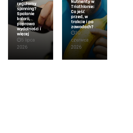
Nutrienty w
regularny
Triathlonie:
spinning?
Co jeść
Spalanie
przed, w
kalorii,
trakcie i po
poprawa
zawodach?
wydolności i
30
więcej
5 lipca
czerwca
2026
2026