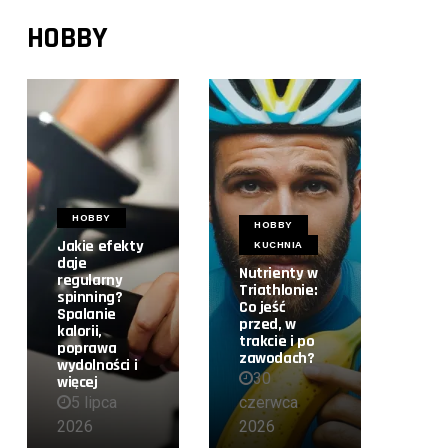
HOBBY
HOBBY
HOBBY
Jakie efekty
KUCHNIA
daje
Nutrienty w
regularny
Triathlonie:
spinning?
Co jeść
Spalanie
przed, w
kalorii,
trakcie i po
poprawa
zawodach?
wydolności i
30
więcej
5 lipca
czerwca
2026
2026