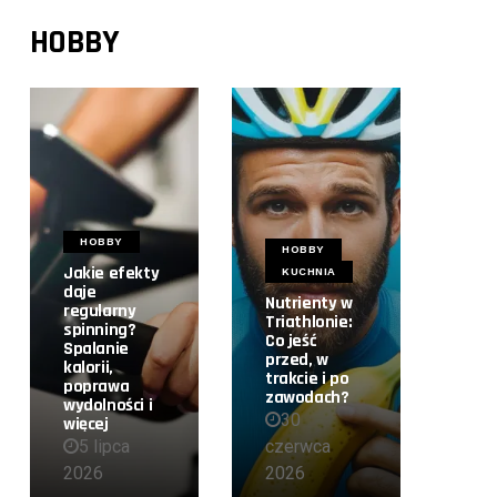
HOBBY
HOBBY
HOBBY
Jakie efekty
KUCHNIA
daje
Nutrienty w
regularny
Triathlonie:
spinning?
Co jeść
Spalanie
przed, w
kalorii,
trakcie i po
poprawa
zawodach?
wydolności i
30
więcej
5 lipca
czerwca
2026
2026