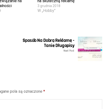
związanie na
na skuteczną reklamę
alności
3 grudnia 2018
W „Hobby"
9
Sposób Na Dobrą Reklamę -
Tanie Długopisy
Next Post
gane pola są oznaczone
*