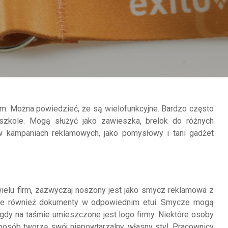
 Można powiedzieć, że są wielofunkcyjne. Bardzo często
zkole. Mogą służyć jako zawieszka, brelok do różnych
 kampaniach reklamowych, jako pomysłowy i tani gadżet
ielu firm, zazwyczaj noszony jest jako smycz reklamowa z
one również dokumenty w odpowiednim etui. Smycze mogą
gdy na taśmie umieszczone jest logo firmy. Niektóre osoby
sposób tworzą swój niepowtarzalny, własny styl. Pracownicy