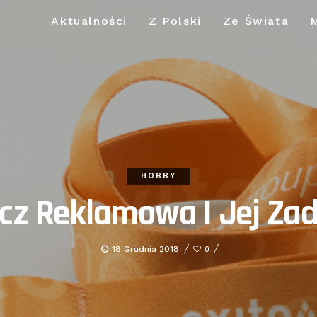
Aktualności
Z Polski
Ze Świata
HOBBY
z Reklamowa I Jej Za
18 Grudnia 2018
0