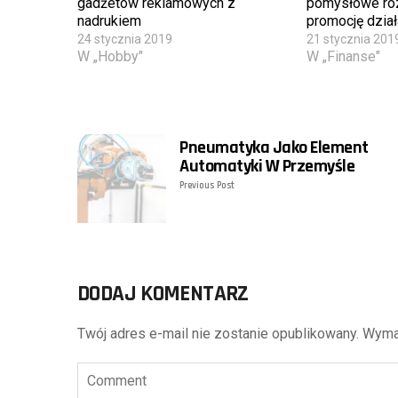
gadżetów reklamowych z
pomysłowe ro
nadrukiem
promocję dział
24 stycznia 2019
21 stycznia 201
W „Hobby"
W „Finanse"
Pneumatyka Jako Element
Automatyki W Przemyśle
Previous Post
DODAJ KOMENTARZ
Twój adres e-mail nie zostanie opublikowany.
Wyma