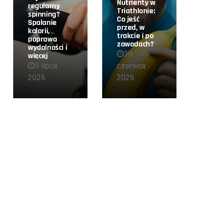
Nutrienty w
regularny
Triathlonie:
spinning?
Co jeść
Spalanie
przed, w
kalorii,
trakcie i po
poprawa
zawodach?
wydolności i
30
więcej
5 lipca
czerwca
2026
2026