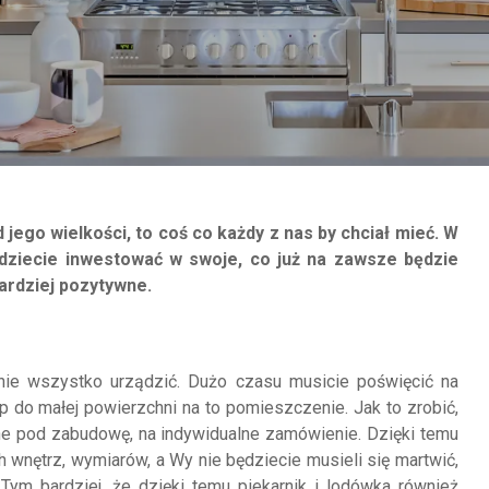
jego wielkości, to coś co każdy z nas by chciał mieć. W
ędziecie inwestować w swoje, co już na zawsze będzie
bardziej pozytywne.
nie wszystko urządzić. Dużo czasu musicie poświęcić na
ęp do małej powierzchni na to pomieszczenie. Jak to zrobić,
nne pod zabudowę, na indywidualne zamówienie. Dzięki temu
nętrz, wymiarów, a Wy nie będziecie musieli się martwić,
m bardziej, że dzięki temu piekarnik i lodówka również