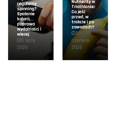
Nutrienty w
regularny
Triathlonie:
spinning?
Co jeść
Spalanie
przed, w
kalorii,
trakcie i po
poprawa
zawodach?
wydolności i
30
więcej
5 lipca
czerwca
2026
2026