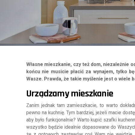
Własne mieszkanie, czy też dom, niezależnie od 
końcu nie musicie płacić za wynajem, tylko b
Wasze. Prawda, że takie myślenie jest o wiele 
Urządzamy mieszkanie
Zanim jednak tam zamieszkacie, to warto dokład
pewno na kuchnię. Tym bardziej, jeżeli macie dost
aby było funkcjonalnie? Warto kupić szafki kuche
wszystko będzie idealnie dopasowane do Waszych w
że z gotowych zestawów coś Wam nie wejdzie. Ty