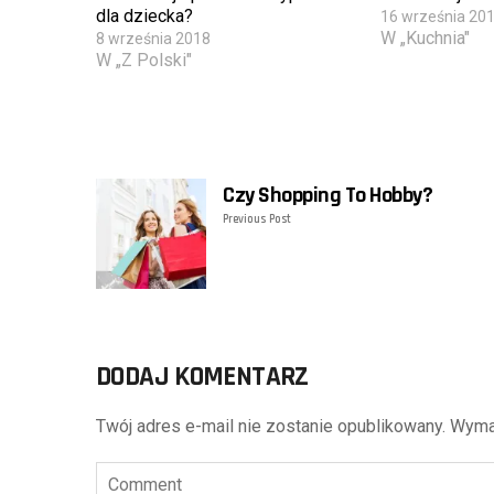
dla dziecka?
16 września 20
W „Kuchnia"
8 września 2018
W „Z Polski"
Czy Shopping To Hobby?
Previous Post
DODAJ KOMENTARZ
Twój adres e-mail nie zostanie opublikowany.
Wyma