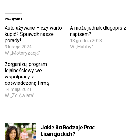
Powiązane
Auto używane – czy warto
A może jednak długopis z
kupić? Sprawdź nasze
napisem?
porady!
13 grudnia 2018
W „Hobby"
9 lutego 2024
W „Motoryzacja"
Zorganizuj program
lojalnościowy we
współpracy z
doświadczoną firmą
14 maja 2021
W „Ze świata"
Jakie Są Rodzaje Prac
Licencjackich?