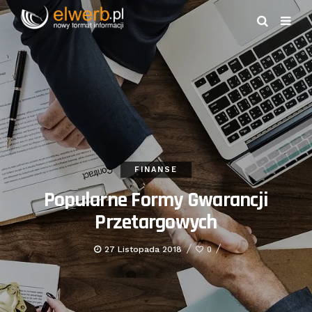
FINANSE
Popularne Formy Gwarancji
Przetargowych
27 Listopada 2018
0