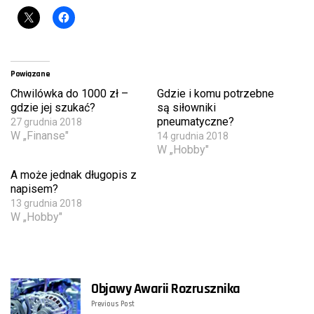
Powiązane
Chwilówka do 1000 zł –
Gdzie i komu potrzebne
gdzie jej szukać?
są siłowniki
pneumatyczne?
27 grudnia 2018
W „Finanse"
14 grudnia 2018
W „Hobby"
A może jednak długopis z
napisem?
13 grudnia 2018
W „Hobby"
Objawy Awarii Rozrusznika
Previous Post