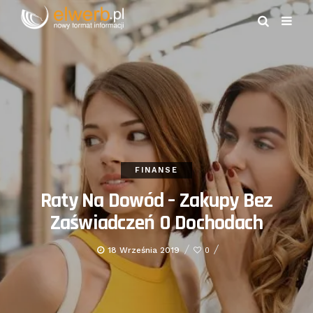
FINANSE
Raty Na Dowód – Zakupy Bez
Zaświadczeń O Dochodach
18 Września 2019
0