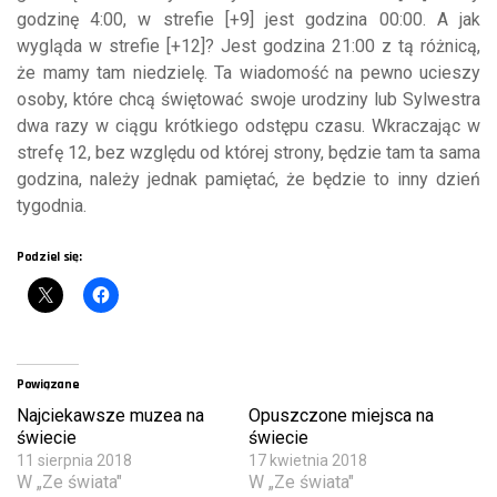
godzinę 4:00, w strefie [+9] jest godzina 00:00. A jak
wygląda w strefie [+12]? Jest godzina 21:00 z tą różnicą,
że mamy tam niedzielę. Ta wiadomość na pewno ucieszy
osoby, które chcą świętować swoje urodziny lub Sylwestra
dwa razy w ciągu krótkiego odstępu czasu. Wkraczając w
strefę 12, bez względu od której strony, będzie tam ta sama
godzina, należy jednak pamiętać, że będzie to inny dzień
tygodnia.
Podziel się:
Powiązane
Najciekawsze muzea na
Opuszczone miejsca na
świecie
świecie
11 sierpnia 2018
17 kwietnia 2018
W „Ze świata"
W „Ze świata"