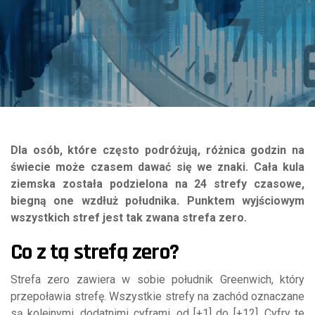
Dla osób, które często podróżują, różnica godzin na
świecie może czasem dawać się we znaki. Cała kula
ziemska została podzielona na 24 strefy czasowe,
biegną one wzdłuż południka. Punktem wyjściowym
wszystkich stref jest tak zwana strefa zero.
Co z tą strefą zero?
Strefa zero zawiera w sobie południk Greenwich, który
przepoławia strefę. Wszystkie strefy na zachód oznaczane
są kolejnymi, dodatnimi cyframi, od [+1] do [+12]. Cyfry te