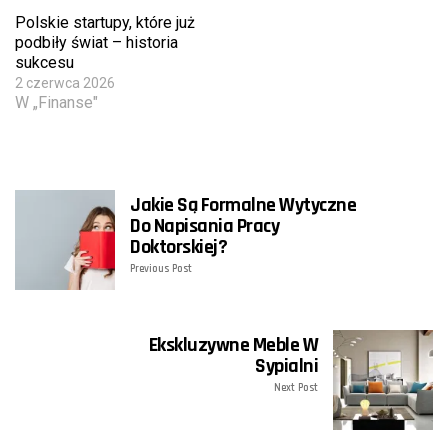
Polskie startupy, które już
podbiły świat – historia
sukcesu
2 czerwca 2026
W „Finanse"
Jakie Są Formalne Wytyczne
Do Napisania Pracy
Doktorskiej?
Previous Post
Ekskluzywne Meble W
Sypialni
Next Post