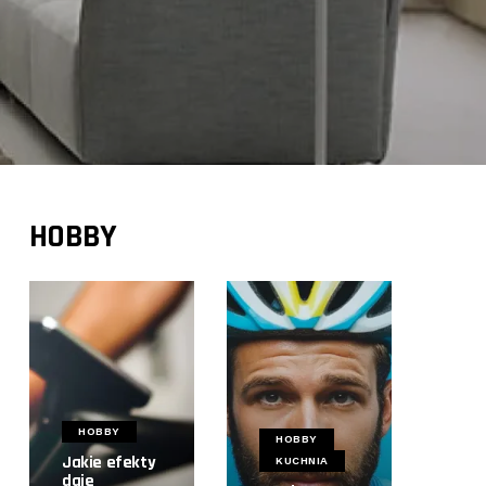
HOBBY
HOBBY
HOBBY
Jakie efekty
KUCHNIA
daje