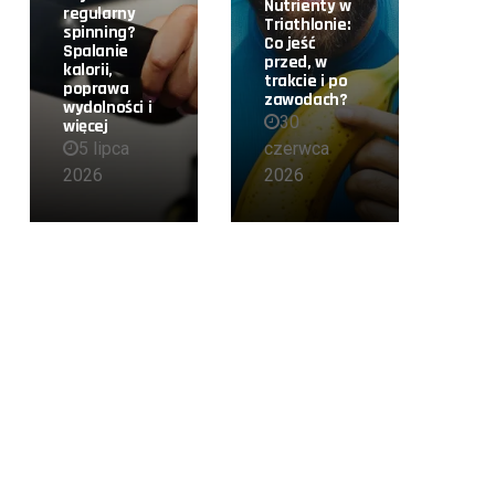
Nutrienty w
regularny
Triathlonie:
spinning?
Co jeść
Spalanie
przed, w
kalorii,
trakcie i po
poprawa
zawodach?
wydolności i
30
więcej
5 lipca
czerwca
2026
2026