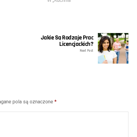
W „Kuchnia"
Jakie Są Rodzaje Prac
Licencjackich?
Next Post
gane pola są oznaczone
*