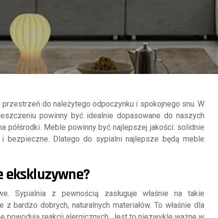
m przestrzeń do należytego odpoczynku i spokojnego snu. W
ieszczeniu powinny być idealnie dopasowane do naszych
na półśrodki. Meble powinny być najlepszej jakości: solidnie
i bezpieczne. Dlatego do sypialni najlepsze będą meble
e ekskluzywne?
e. Sypialnia z pewnością zasługuje właśnie na takie
z bardzo dobrych, naturalnych materiałów. To właśnie dla
e powodują reakcji alergicznych. Jest to niezwykle ważne w