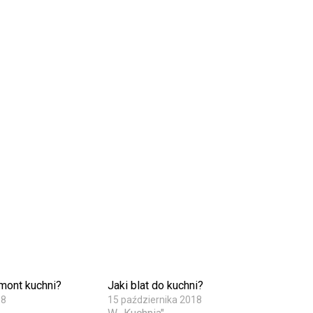
emont kuchni?
Jaki blat do kuchni?
18
15 października 2018