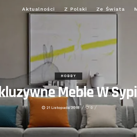
Aktualności
Z Polski
Ze Świata
HOBBY
kluzywne Meble W Sypi
21 Listopada 2018
0