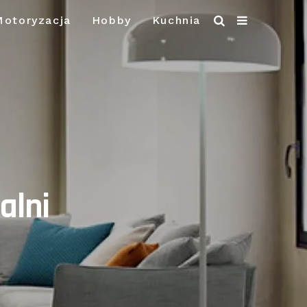
Motoryzacja
Hobby
Kuchnia
alni