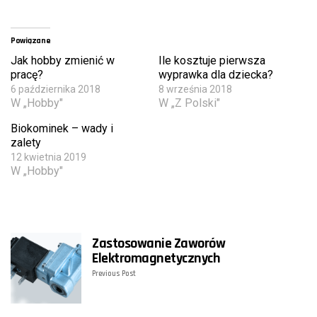
Powiązane
Jak hobby zmienić w
Ile kosztuje pierwsza
pracę?
wyprawka dla dziecka?
6 października 2018
8 września 2018
W „Hobby"
W „Z Polski"
Biokominek – wady i
zalety
12 kwietnia 2019
W „Hobby"
Zastosowanie Zaworów
Elektromagnetycznych
Previous Post