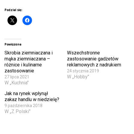
Podziel się:
Powiązane
Skrobia ziemniaczana i
Wszechstronne
mąka ziemniaczana –
zastosowanie gadżetów
różnice i kulinarne
reklamowych z nadrukiem
zastosowanie
24 stycznia 2019
W „Hobby"
27 lipca 2021
W „Kuchnia"
Jak na rynek wpłynął
zakaz handlu w niedzielę?
9 października 2018
W „Z Polski"